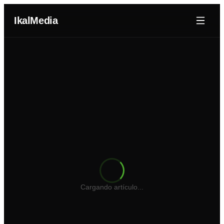
IkalMedia
Nosotros
Agentes IA
Dominios
Portafolio
Blog
Cotizador Web
Cargando artículo...
Iniciar Sesión