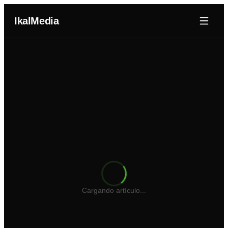
IkalMedia
Nosotros
Agentes IA
Dominios
Portafolio
Blog
Cotizador Web
Cargando artículo...
Iniciar Sesión