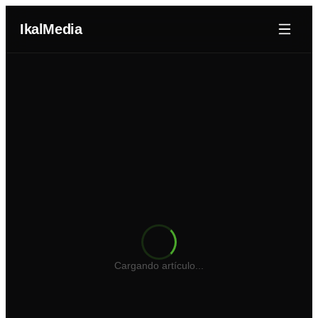
IkalMedia
Nosotros
Agentes IA
Dominios
Portafolio
Blog
Cotizador Web
Cargando artículo...
Iniciar Sesión