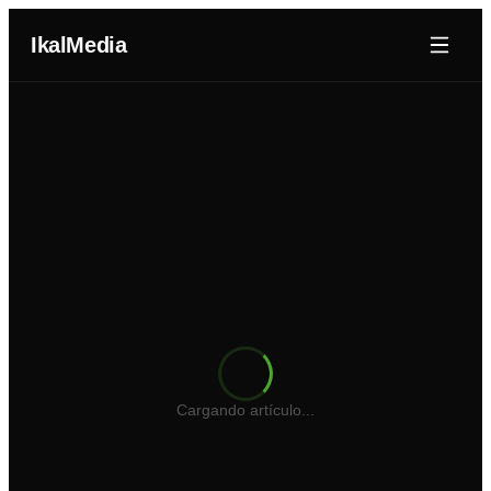
IkalMedia
Nosotros
Agentes IA
Dominios
Portafolio
Blog
Cotizador Web
Cargando artículo...
Iniciar Sesión