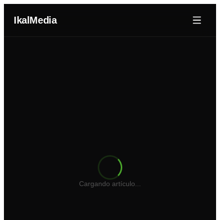
IkalMedia
Nosotros
Agentes IA
Dominios
Portafolio
Blog
Cotizador Web
Cargando artículo...
Iniciar Sesión