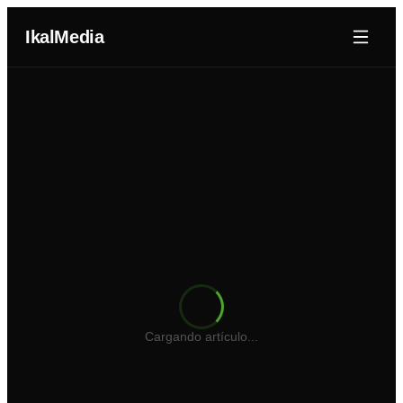
IkalMedia
Nosotros
Agentes IA
Dominios
Portafolio
Blog
Cotizador Web
Cargando artículo...
Iniciar Sesión