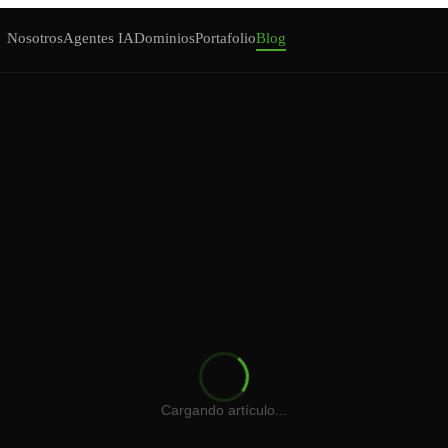
Nosotros
Agentes IA
Dominios
Portafolio
Blog
Cotizador Web
Iniciar Sesión
Cargando artículo...