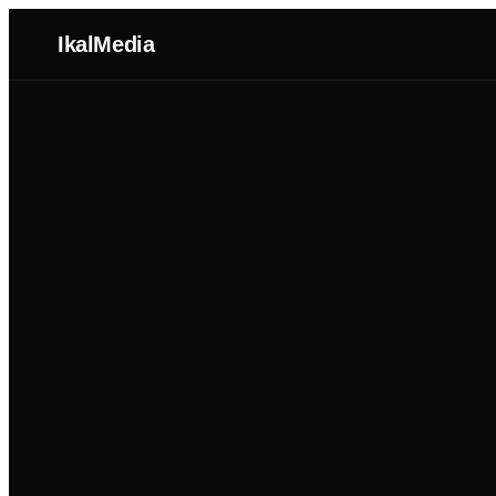
IkalMedia
Nosotros
Agentes IA
Dominios
Portafolio
Blog