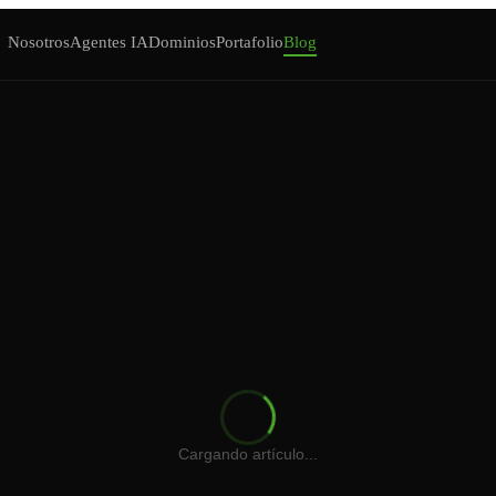
Nosotros
Agentes IA
Dominios
Portafolio
Blog
Cotizador Web
Iniciar Sesión
Cargando artículo...