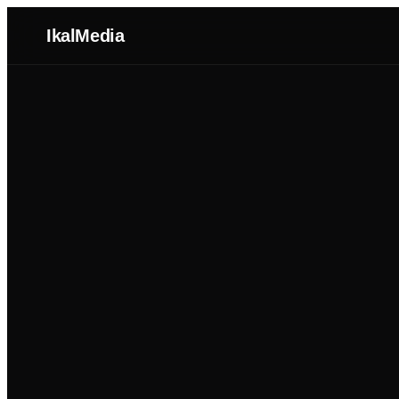
IkalMedia
Nosotros
Agentes IA
Dominios
Portafolio
Blog