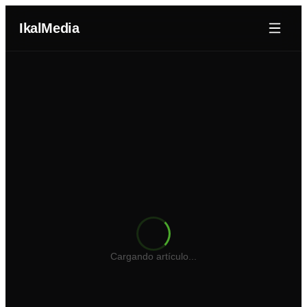
IkalMedia
Nosotros
Agentes IA
Dominios
Portafolio
Blog
Cotizador Web
Cargando artículo...
Iniciar Sesión