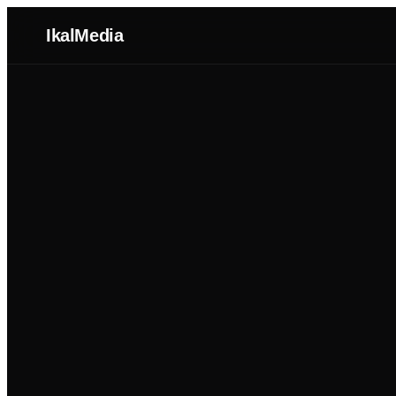
IkalMedia
Nosotros
Agentes IA
Dominios
Portafolio
Blog